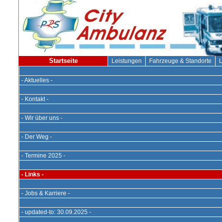
Startseite
Leistungen
Fahrzeuge & Standorte
L
- Aktuelles -
- Kontakt -
- Wir über uns -
- Der Weg -
- Termine 2025 -
- Links -
- Jobs & Karriere -
- updated-to: 30.09.2025 -